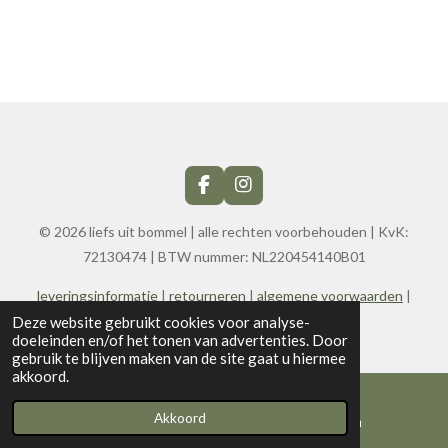
F
I
a
n
c
s
© 2026 liefs uit bommel | alle rechten voorbehouden | KvK:
e
t
72130474
| BTW nummer:
NL220454140B01
b
a
o
g
leveringsinformatie
|
retourneren
|
algemene voorwaarden
|
o
r
k
a
privacy en cookies
|
contact
Deze website gebruikt cookies voor analyse-
m
doeleinden en/of het tonen van advertenties. Door
gebruik te blijven maken van de site gaat u hiermee
akkoord.
Akkoord
E-mailadres
Instagram