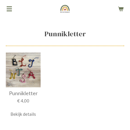
Ga
direct
naar
de
Punnikletter
hoofdinhoud
Punnikletter
€ 4,00
Bekijk details