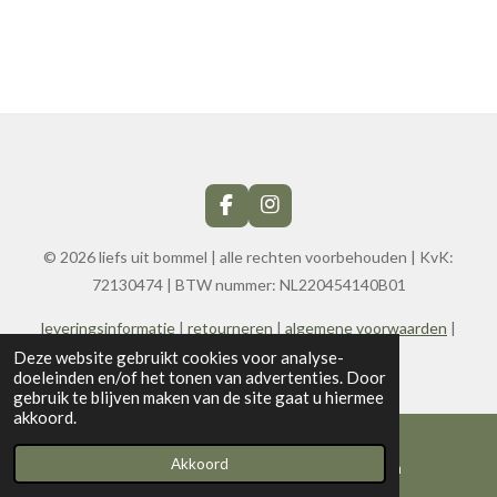
F
I
a
n
c
s
© 2026 liefs uit bommel | alle rechten voorbehouden | KvK:
e
t
72130474
| BTW nummer:
NL220454140B01
b
a
o
g
leveringsinformatie
|
retourneren
|
algemene voorwaarden
|
o
r
k
a
privacy en cookies
|
contact
Deze website gebruikt cookies voor analyse-
m
doeleinden en/of het tonen van advertenties. Door
gebruik te blijven maken van de site gaat u hiermee
akkoord.
Akkoord
E-mailadres
Instagram