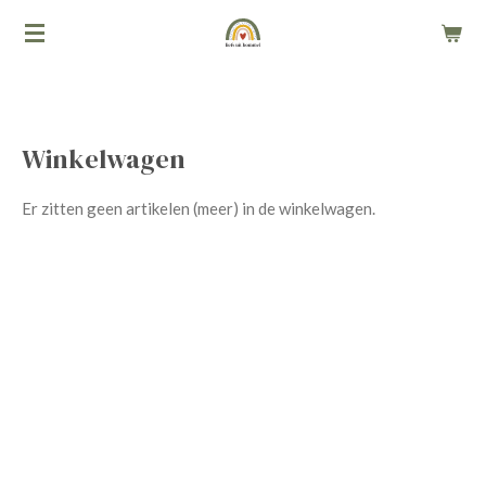
Ga
direct
naar
de
hoofdinhoud
Winkelwagen
Er zitten geen artikelen (meer) in de winkelwagen.