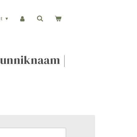
ct
unniknaam |