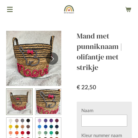
Ga
direct
naar
de
Mand met
hoofdinhoud
punniknaam |
olifantje met
strikje
€ 22,50
Naam
Kleur nummer naam