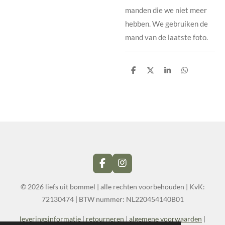
manden die we niet meer
hebben. We gebruiken de
mand van de laatste foto.
D
D
S
D
e
e
h
e
l
e
a
l
e
l
r
e
n
e
n
F
I
a
n
c
s
© 2026 liefs uit bommel | alle rechten voorbehouden | KvK:
e
t
72130474
| BTW nummer:
NL220454140B01
b
a
o
g
leveringsinformatie
|
retourneren
|
algemene voorwaarden
|
o
r