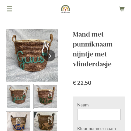
Ga
direct
naar
de
Mand met
hoofdinhoud
punniknaam |
nijntje met
vlinderdasje
€ 22,50
Naam
Kleur nummer naam