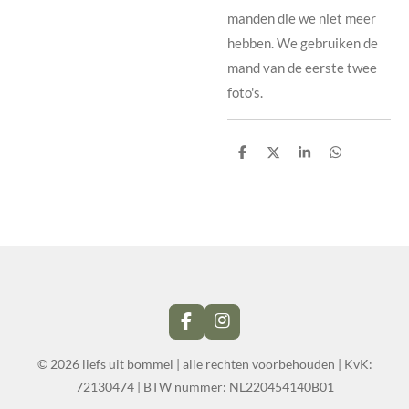
manden die we niet meer
hebben. We gebruiken de
mand van de eerste twee
foto's.
D
D
S
D
e
e
h
e
l
e
a
l
e
l
r
e
n
e
n
F
I
a
n
c
s
© 2026 liefs uit bommel | alle rechten voorbehouden | KvK:
e
t
72130474
| BTW nummer:
NL220454140B01
b
a