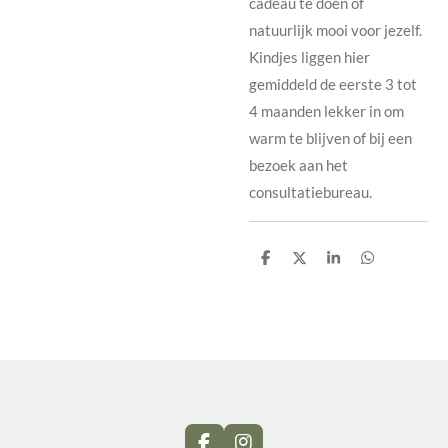
cadeau te doen of
natuurlijk mooi voor jezelf.
Kindjes liggen hier
gemiddeld de eerste 3 tot
4 maanden lekker in om
warm te blijven of bij een
bezoek aan het
consultatiebureau.
D
D
S
D
e
e
h
e
l
e
a
l
e
l
r
e
n
e
n