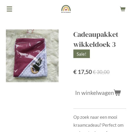
Ga
direct
naar
de
Cadeaupakket
hoofdinhoud
wikkeldoek 3
Sale!
€ 17,50
€ 30,00
In winkelwagen
Op zoek naar een mooi
kraamcadeau? Perfect om