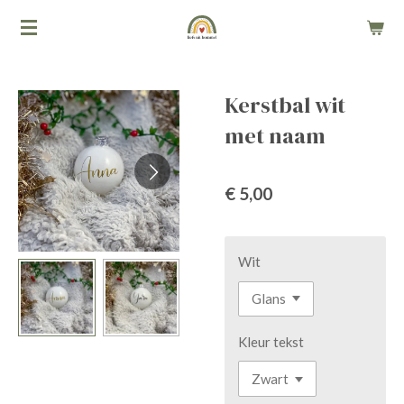
Ga
direct
naar
de
Kerstbal wit
hoofdinhoud
met naam
€ 5,00
Wit
Kleur tekst