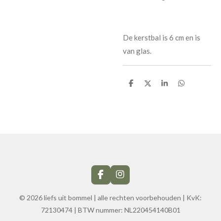
De kerstbal is 6 cm en is
van glas.
D
D
S
D
e
e
h
e
l
e
a
l
e
l
r
e
n
e
n
F
I
a
n
c
s
© 2026 liefs uit bommel | alle rechten voorbehouden | KvK:
e
t
72130474
| BTW nummer:
NL220454140B01
b
a