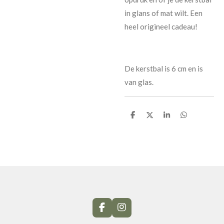
in glans of mat wilt. Een
heel origineel cadeau!
De kerstbal is 6 cm en is
van glas.
D
D
S
D
e
e
h
e
l
e
a
l
e
l
r
e
n
e
n
F
I
a
n