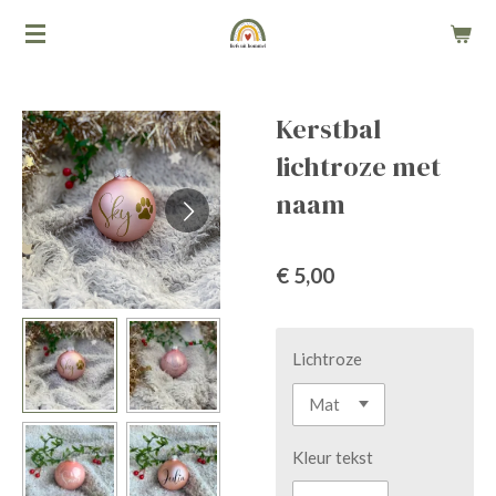
Ga
direct
naar
de
Kerstbal
hoofdinhoud
lichtroze met
naam
€ 5,00
Lichtroze
Kleur tekst