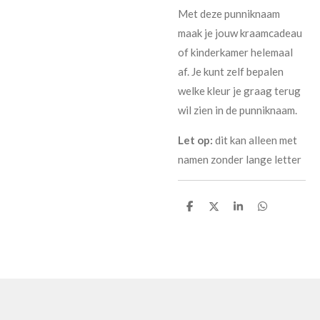
Met deze punniknaam
maak je jouw kraamcadeau
of kinderkamer helemaal
af. Je kunt zelf bepalen
welke kleur je graag terug
wil zien in de punniknaam.
Let op:
dit kan alleen met
namen zonder lange letter
D
D
S
D
e
e
h
e
l
e
a
l
e
l
r
e
n
e
n