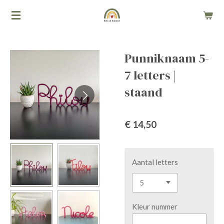
Ga
direct
naar
de
Punniknaam 5-
hoofdinhoud
7 letters |
staand
€ 14,50
Aantal letters
Kleur nummer