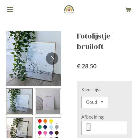
Ga
direct
naar
de
Fotolijstje |
hoofdinhoud
bruiloft
€ 28,50
Kleur lijst
Afbeelding