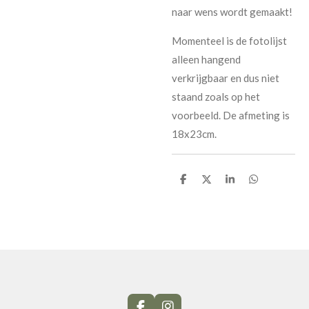
naar wens wordt gemaakt!
Momenteel is de fotolijst
alleen hangend
verkrijgbaar en dus niet
staand zoals op het
voorbeeld. De afmeting is
18x23cm.
D
D
S
D
e
e
h
e
l
e
a
l
e
l
r
e
n
e
n